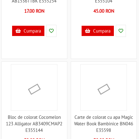
AB1536TTBK E355254
E355104
17.00 RON
45.00 RON
Cumpara
Cumpara
Bloc de colorat Cocomelon
Carte de colorat cu apa Magic
123 Alligator AB3409CMAP2
Water Book Bambinice BN046
E355144
E35598