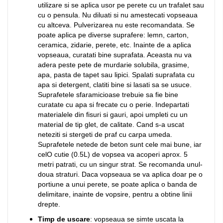
utilizare si se aplica usor pe perete cu un trafalet sau
cu o pensula. Nu diluati si nu amestecati vopseaua
cu altceva. Pulverizarea nu este recomandata. Se
poate aplica pe diverse suprafere: lemn, carton,
ceramica, zidarie, perete, etc. Inainte de a aplica
vopseaua, curatati bine suprafata. Aceasta nu va
adera peste pete de murdarie solubila, grasime,
apa, pasta de tapet sau lipici. Spalati suprafata cu
apa si detergent, clatiti bine si lasati sa se usuce.
Suprafetele sfaramicioase trebuie sa fie bine
curatate cu apa si frecate cu o perie. Indepartati
materialele din fisuri si gauri, apoi umpleti cu un
material de tip glet, de calitate. Cand s-a uscat
neteziti si stergeti de praf cu carpa umeda.
Suprafetele netede de beton sunt cele mai bune, iar
celO cutie (0.5L) de vopsea va acoperi aprox. 5
metri patrati, cu un singur strat. Se recomanda unul-
doua straturi. Daca vopseaua se va aplica doar pe o
portiune a unui perete, se poate aplica o banda de
delimitare, inainte de vopsire, pentru a obtine linii
drepte.
Timp de uscare
: vopseaua se simte uscata la