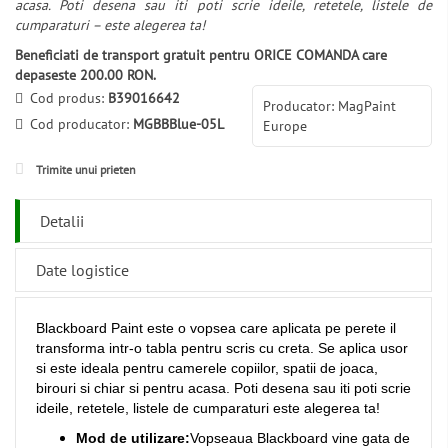
acasa. Poti desena sau iti poti scrie ideile, retetele, listele de
cumparaturi – este alegerea ta!
Beneficiati de transport gratuit pentru ORICE COMANDA care
depaseste 200.00 RON.
Cod produs:
B39016642
Producator: MagPaint
Cod producator:
MGBBBlue-05L
Europe
Trimite unui prieten
Detalii
Date logistice
Blackboard Paint este o vopsea care aplicata pe perete il
transforma intr-o tabla pentru scris cu creta. Se aplica usor
si este ideala pentru camerele copiilor, spatii de joaca,
birouri si chiar si pentru acasa. Poti desena sau iti poti scrie
ideile, retetele, listele de cumparaturi este alegerea ta!
Mod de utilizare:
Vopseaua Blackboard vine gata de