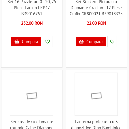
Set 16 Puzzle-uri 0 - 20, 25
Set Stickere Pictura cu
Piese Larsen LRP47
Diamante Craciun - 12 Piese
B39016751
Grafix GR800021 B39018325
252.00 RON
22.00 RON
Cumpara
Cumpara
Set creativ cu diamante
Lanterna proiector cu 3
rotunde Caine Diamond
diapozitive Dino Bambinice