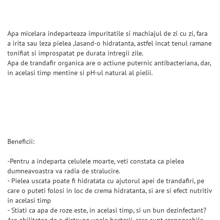
Apa micelara indeparteaza impuritatile si machiajul de zi cu zi, fara
a irita sau leza pielea ,lasand-o hidratanta, astfel incat tenul ramane
tonifiat si improspatat pe durata intregii zile.
Apa de trandafir organica are o actiune puternic antibacteriana, dar,
in acelasi timp mentine si pH-ul natural al pielii.
Beneficii:
-Pentru a indeparta celulele moarte, veti constata ca pielea
dumneavoastra va radia de stralucire.
- Pielea uscata poate fi hidratata cu ajutorul apei de trandafiri, pe
care o puteti folosi in loc de crema hidratanta, si are si efect nutritiv
in acelasi timp
- Stiati ca apa de roze este, in acelasi timp, si un bun dezinfectant?
Are abilitatea de a distruge unele bacterii, care sunt responsabile