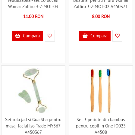
reutilizabila - set 10 bucati
Buzunar pentru Filtru Womar
Womar Zaffiro 3-Z-MOT-03
Zaffiro 3-Z-MOT-02 A450371
A450372
11.00 RON
8.00 RON
Cumpara
Cumpara
Set rola jad si Gua Sha pentru
Set 3 periute din bambus
masaj facial Iso Trade MY367
pentru copii In One IO023
A450367
A4508