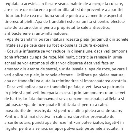
regulata a acesteia, in fiecare seara, inainte de a merge la culcare,
are efecte de reducere a porilor dilatati si de prevenire a aparitiei
ridurilor. Este cea mai buna solutie pentru a va mentine aspectul
tineresc al pielii. Apa de trandafiri este renumita si pentru efectele
sale de tratare, dar si pentru proprietatile sale antiseptice,
antibacteriene si anti-inflamatoare.
- Apa de trandafiri poate inlatura roseata pielii (eritemul) din zonele
iritate sau pe cele care au fost expuse la caldura excesiva.
- Cosurile inflamate se vor reduce in dimensiune, daca veti tampona
zona afectata cu apa de roze. Mai mult, cicatricile ramase in urma
acneei se vor estompa si chiar vor disparea daca veti face un
amestec din esenta de santal, suc de lamaie si apa de roze, pe care-l
veti aplica pe piele, in zonele afectate. - Utilizata pe pielea matura,
apa de trandafiri va ajuta la reintinerirea si improspatarea acesteia.
- Daca veti aplica apa de trandafiri pe fata, o veti lasa sa patrunda
in piele si apoi veti indeparta excesul prin tamponare cu un servet
de hartie, iar fata dumnavoastra va ramane proaspata, catifelata si
radioasa. - Apa de roze poate fi utilizata si pentru a calma
muscaturile de insecte, dar si pentru a alina pielea arsa de soare.
Pentru a fi si mai efectiva in calmarea durerilor provocate de
arsurile solare, puneti apa de roze intr-un pulverizator, bagati-l in
frigider pentru a se raci, iar apoi pulverizati pe zonele afectate. In