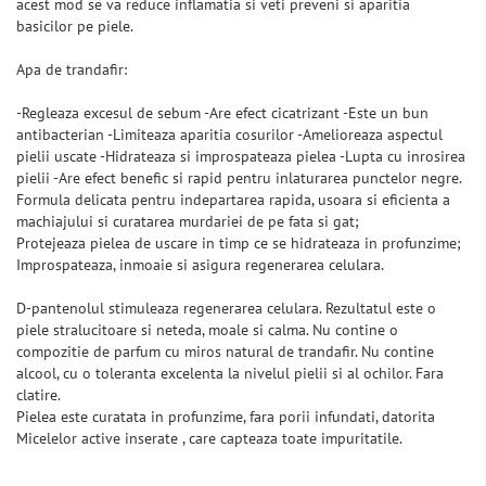
acest mod se va reduce inflamatia si veti preveni si aparitia
basicilor pe piele.
Apa de trandafir:
-Regleaza excesul de sebum -Are efect cicatrizant -Este un bun
antibacterian -Limiteaza aparitia cosurilor -Amelioreaza aspectul
pielii uscate -Hidrateaza si improspateaza pielea -Lupta cu inrosirea
pielii -Are efect benefic si rapid pentru inlaturarea punctelor negre.
Formula delicata pentru indepartarea rapida, usoara si eficienta a
machiajului si curatarea murdariei de pe fata si gat;
Protejeaza pielea de uscare in timp ce se hidrateaza in profunzime;
Improspateaza, inmoaie si asigura regenerarea celulara.
D-pantenolul stimuleaza regenerarea celulara. Rezultatul este o
piele stralucitoare si neteda, moale si calma. Nu contine o
compozitie de parfum cu miros natural de trandafir. Nu contine
alcool, cu o toleranta excelenta la nivelul pielii si al ochilor. Fara
clatire.
Pielea este curatata in profunzime, fara porii infundati, datorita
Micelelor active inserate , care capteaza toate impuritatile.