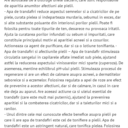
de aparitia anumitor afectiuni ale pielii.
- Apa de trandafiri reduce aspectul semnelor si a cicatricilor de pe
piele, curata pielea si indeparteaza murdaria, sebumul in exces, dar
si alte substante poluante din interiorul porilor pielii. Poate fi
folosita pentru toate tipurile de ten, deoarece nu provoaca iritatii.
Ajuta la curatarea porilor infundati cu sebum si impuritati, care
constituie principalul motiv al aparitiei acneei si a cosurilor.
Actioneaza ca agent de purificare, dar si ca o lotiune tonifianta. -
Apa de trandafiri si afectiunile pielii – Apa de trandafir stimuleaza
circulatia sangelui in capilarele aflate imediat sub piele, ajutand
astfel la reducerea aspectului vinisoarelor mici sparte (cuperoza). De
asemenea, mentine echilibrul pH-ului pielii. Stimuleaza procesul de
regenerare si are un efect de calmare asupra acneei, a dermatitelor
seboreice si a eczemelor. Folosirea regulata a apei de roze are efect
de prevenire a acestor afectiuni, dar si de calmare, in cazul in care
ele deja au aparut. Are aceeasi actiune ca si uleiul esential de
trandafir (care este mult mai puternic), ajutand la prevenirea
aparitiei si la combaterea cicatricilor, dar si a taieturilor mici si a
ranilor.
- Unul dintre cele mai cunoscute efecte benefice asupra pielii pe
care il are apa de trandafiri este cel de tonifiere a pielii. Apa de
trandafiri este un astringent natural, care tonifica pielea. Folosirea