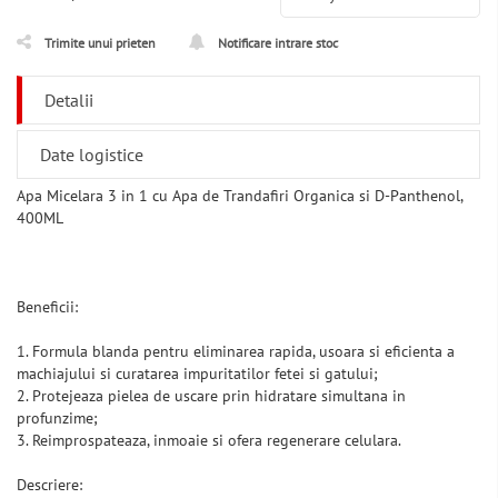
Trimite unui prieten
Notificare intrare stoc
Detalii
Date logistice
Apa Micelara 3 in 1 cu Apa de Trandafiri Organica si D-Panthenol,
400ML
Beneficii:
1. Formula blanda pentru eliminarea rapida, usoara si eficienta a
machiajului si curatarea impuritatilor fetei si gatului;
2. Protejeaza pielea de uscare prin hidratare simultana in
profunzime;
3. Reimprospateaza, inmoaie si ofera regenerare celulara.
Descriere: